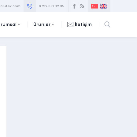
clutex.com
0 212 613 32 35
urumsal
Ürünler
İletişim