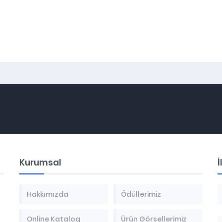
Kurumsal
İ
Hakkımızda
Ödüllerimiz
Online Katalog
Ürün Görsellerimiz