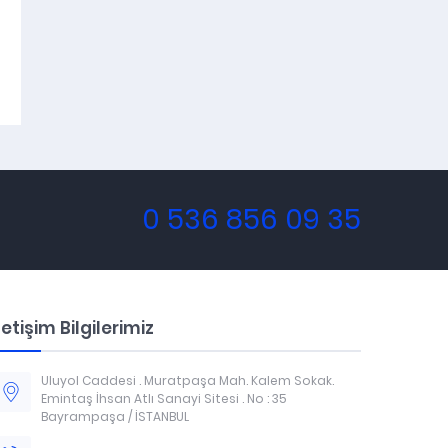
0 536 856 09 35
letişim Bilgilerimiz
Uluyol Caddesi . Muratpaşa Mah. Kalem Sokak.
Emintaş İhsan Atlı Sanayi Sitesi . No : 35
Bayrampaşa / İSTANBUL