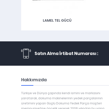
LAMEL TEL GÜCÜ
Satın Alma İrtibat Numarası :
Hakkımızda
Türkiye ve Dünya çapında kendi ismini ve markasını
yaratarak, dokuma makinelerinin yedek parçalarının
üretimini yapan Güçlü Dokuma Yedek Parça müşteri
memnuniyetine öncelik vererek 2006 yılından bu yana