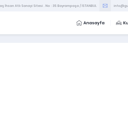
 İhsan Atlı Sanayi Sitesi . No : 35 Bayrampaşa / İSTANBUL
info@gu
Anasayfa
K