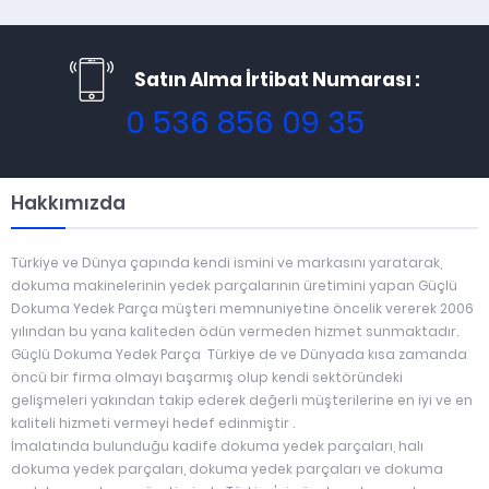
Satın Alma İrtibat Numarası :
0 536 856 09 35
Hakkımızda
Türkiye ve Dünya çapında kendi ismini ve markasını yaratarak,
dokuma makinelerinin yedek parçalarının üretimini yapan Güçlü
Dokuma Yedek Parça müşteri memnuniyetine öncelik vererek 2006
yılından bu yana kaliteden ödün vermeden hizmet sunmaktadır.
Güçlü Dokuma Yedek Parça Türkiye de ve Dünyada kısa zamanda
öncü bir firma olmayı başarmış olup kendi sektöründeki
gelişmeleri yakından takip ederek değerli müşterilerine en iyi ve en
kaliteli hizmeti vermeyi hedef edinmiştir .
İmalatında bulunduğu kadife dokuma yedek parçaları, halı
dokuma yedek parçaları, dokuma yedek parçaları ve dokuma