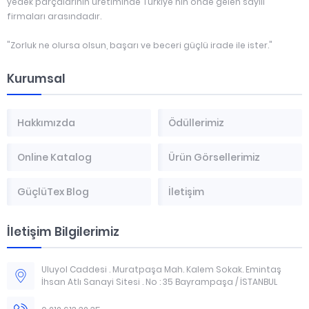
yedek parçalarının üretiminde Türkiye'nin önde gelen sayılı
firmaları arasındadır.
"Zorluk ne olursa olsun, başarı ve beceri güçlü irade ile ister."
Kurumsal
Hakkımızda
Ödüllerimiz
Online Katalog
Ürün Görsellerimiz
GüçlüTex Blog
İletişim
İletişim Bilgilerimiz
Uluyol Caddesi . Muratpaşa Mah. Kalem Sokak. Emintaş
İhsan Atlı Sanayi Sitesi . No : 35 Bayrampaşa / İSTANBUL