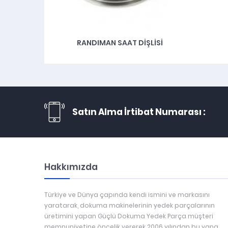
RANDIMAN SAAT DIŞLISI
Satın Alma İrtibat Numarası :
Hakkımızda
Türkiye ve Dünya çapında kendi ismini ve markasını
yaratarak, dokuma makinelerinin yedek parçalarının
üretimini yapan Güçlü Dokuma Yedek Parça müşteri
memnuniyetine öncelik vererek 2006 yılından bu yana