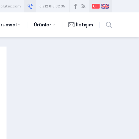
clutex.com
0 212 613 32 35
urumsal
Ürünler
İletişim