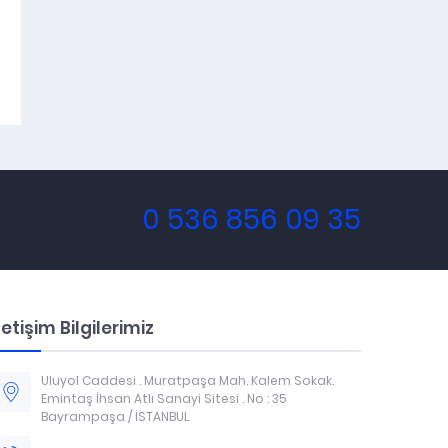
0 536 856 09 35
letişim Bilgilerimiz
Uluyol Caddesi . Muratpaşa Mah. Kalem Sokak.
Emintaş İhsan Atlı Sanayi Sitesi . No : 35
Bayrampaşa / İSTANBUL