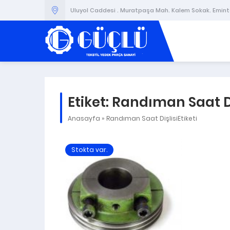
Uluyol Caddesi . Muratpaşa Mah. Kalem Sokak. Emintaş
Etiket:
Randıman Saat Di
Anasayfa
»
Randıman Saat DişlisiEtiketi
Stokta var.