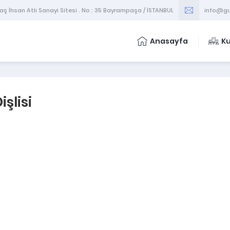
 İhsan Atlı Sanayi Sitesi . No : 35 Bayrampaşa / İSTANBUL
info@gu
Anasayfa
K
şlisi