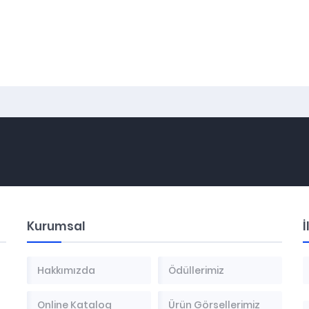
Kurumsal
İ
Hakkımızda
Ödüllerimiz
Online Katalog
Ürün Görsellerimiz