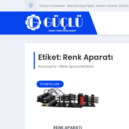
Uluyol Caddesi . Muratpaşa Mah. Kalem Sokak. Emintaş
Etiket:
Renk Aparatı
Anasayfa
»
Renk AparatıEtiketi
Stokta var.
RENK APARATI