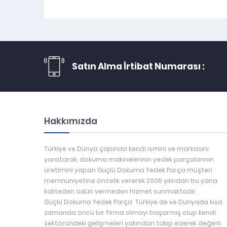
Satın Alma İrtibat Numarası :
Hakkımızda
Türkiye ve Dünya çapında kendi ismini ve markasını
yaratarak, dokuma makinelerinin yedek parçalarının
üretimini yapan Güçlü Dokuma Yedek Parça müşteri
memnuniyetine öncelik vererek 2006 yılından bu yana
kaliteden ödün vermeden hizmet sunmaktadır.
Güçlü Dokuma Yedek Parça Türkiye de ve Dünyada kısa
zamanda öncü bir firma olmayı başarmış olup kendi
sektöründeki gelişmeleri yakından takip ederek değerli