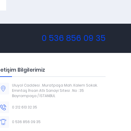
0 536 856 09 35
letişim Bilgilerimiz
Uluyol Caddesi . Muratpaşa Mah. Kalem Sokak.
Emintaş İhsan Atlı Sanayi Sitesi . No : 35
Bayrampaşa / İSTANBUL
0 212 613 32 35
0 536 856 09 35