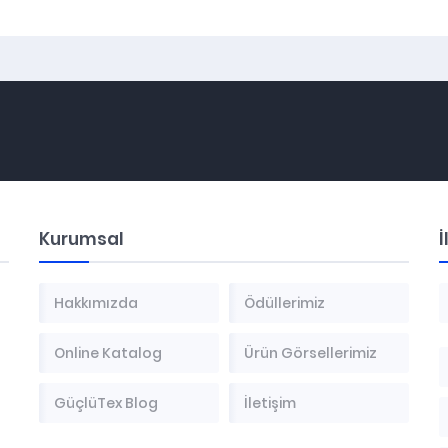
Kurumsal
İ
Hakkımızda
Ödüllerimiz
Online Katalog
Ürün Görsellerimiz
GüçlüTex Blog
İletişim