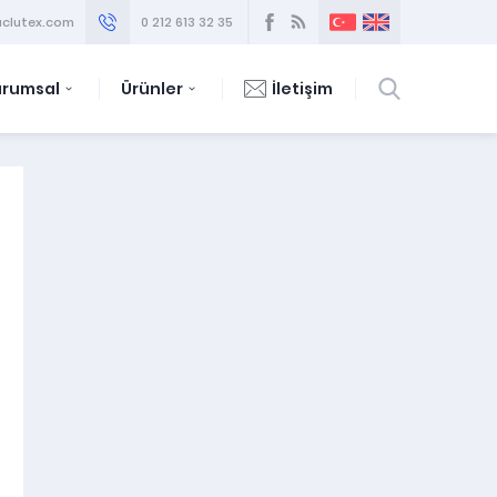
clutex.com
0 212 613 32 35
urumsal
Ürünler
İletişim