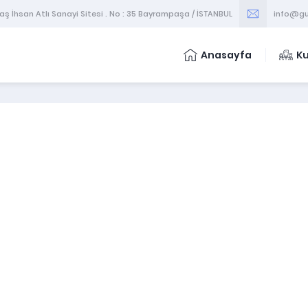
 İhsan Atlı Sanayi Sitesi . No : 35 Bayrampaşa / İSTANBUL
info@gu
Anasayfa
K