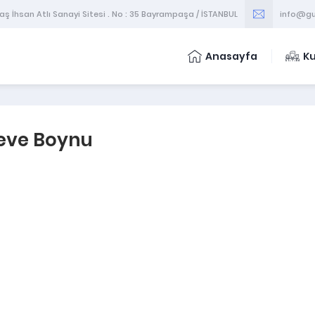
 İhsan Atlı Sanayi Sitesi . No : 35 Bayrampaşa / İSTANBUL
info@gu
Anasayfa
K
Deve Boynu