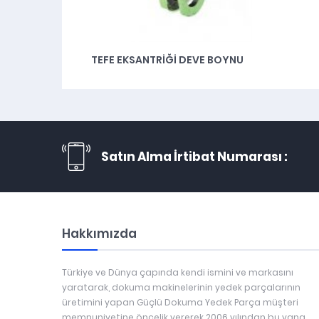
TEFE EKSANTRIĞI DEVE BOYNU
Satın Alma İrtibat Numarası :
Hakkımızda
Türkiye ve Dünya çapında kendi ismini ve markasını
yaratarak, dokuma makinelerinin yedek parçalarının
üretimini yapan Güçlü Dokuma Yedek Parça müşteri
memnuniyetine öncelik vererek 2006 yılından bu yana