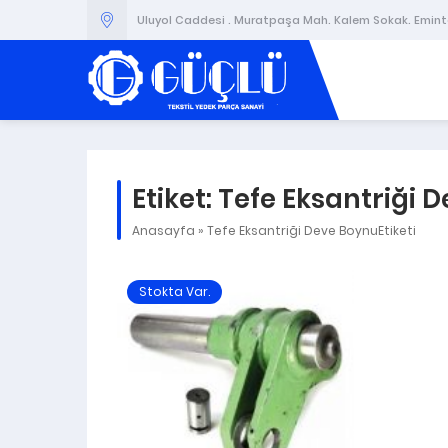
Uluyol Caddesi . Muratpaşa Mah. Kalem Sokak. Emintaş
Etiket:
Tefe Eksantriği 
Anasayfa
»
Tefe Eksantriği Deve BoynuEtiketi
Stokta Var.