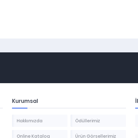
Kurumsal
İ
Hakkımızda
Ödüllerimiz
Online Katalog
Ürün Görsellerimiz