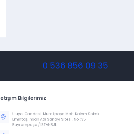
0 536 856 09 35
letişim Bilgilerimiz
Uluyol Caddesi . Muratpaşa Mah. Kalem Sokak.
Emintaş İhsan Atlı Sanayi Sitesi . No : 35
Bayrampaşa / İSTANBUL