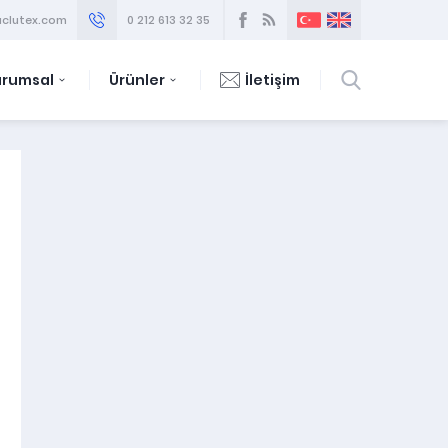
clutex.com
0 212 613 32 35
urumsal
Ürünler
İletişim