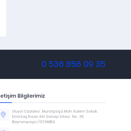
0 536 856 09 35
letişim Bilgilerimiz
Uluyol Caddesi . Muratpaşa Mah. Kalem Sokak.
Emintaş İhsan Atlı Sanayi Sitesi . No : 35
Bayrampaşa / İSTANBUL