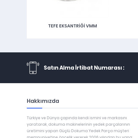
TEFE EKSANTRIĞI VMM
Satın Alma İrtibat Numarası :
Hakkımızda
Türkiye ve Dünya çapında kendi ismini ve markasını
yaratarak, dokuma makinelerinin yedek parçalarının
üretimini yapan Güçlü Dokuma Yedek Parça müşteri
memnuniyetine öncelik vererek 2006 yılından bu yana