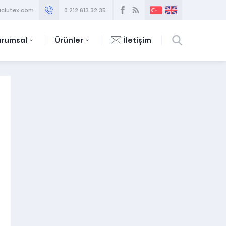
clutex.com
0 212 613 32 35
urumsal
Ürünler
İletişim