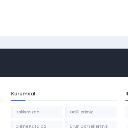
Kurumsal
İ
Hakkımızda
Ödüllerimiz
Online Katalog
Ürün Görsellerimiz