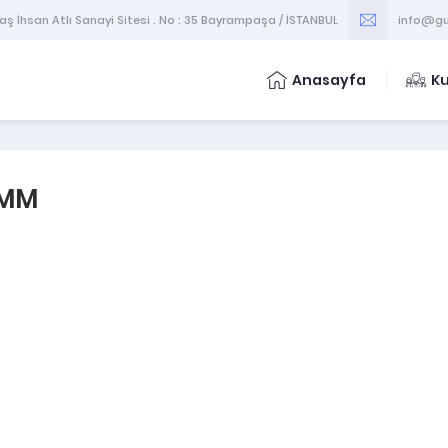
 İhsan Atlı Sanayi Sitesi . No : 35 Bayrampaşa / İSTANBUL
info@gu
Anasayfa
K
VMM