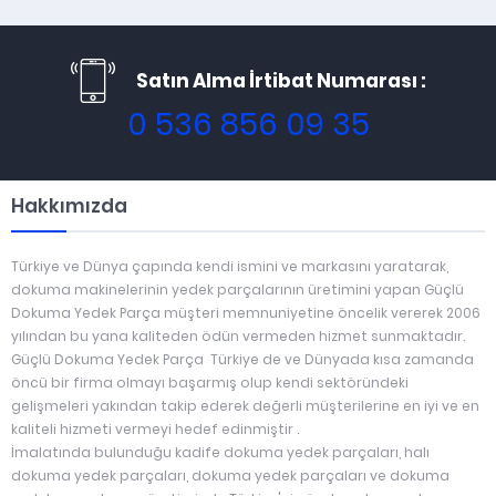
Satın Alma İrtibat Numarası :
0 536 856 09 35
Hakkımızda
Türkiye ve Dünya çapında kendi ismini ve markasını yaratarak,
dokuma makinelerinin yedek parçalarının üretimini yapan Güçlü
Dokuma Yedek Parça müşteri memnuniyetine öncelik vererek 2006
yılından bu yana kaliteden ödün vermeden hizmet sunmaktadır.
Güçlü Dokuma Yedek Parça Türkiye de ve Dünyada kısa zamanda
öncü bir firma olmayı başarmış olup kendi sektöründeki
gelişmeleri yakından takip ederek değerli müşterilerine en iyi ve en
kaliteli hizmeti vermeyi hedef edinmiştir .
İmalatında bulunduğu kadife dokuma yedek parçaları, halı
dokuma yedek parçaları, dokuma yedek parçaları ve dokuma