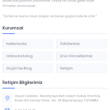
yedek parçalarının üretiminde Türkiye'nin önde gelen sayılı
firmaları arasındadır.
"Zorluk ne olursa olsun, başarı ve beceri güçlü irade ile ister."
Kurumsal
Hakkımızda
Ödüllerimiz
Online Katalog
Ürün Görsellerimiz
GüçlüTex Blog
İletişim
İletişim Bilgilerimiz
Uluyol Caddesi . Muratpaşa Mah. Kalem Sokak. Emintaş
İhsan Atlı Sanayi Sitesi . No : 35 Bayrampaşa / İSTANBUL