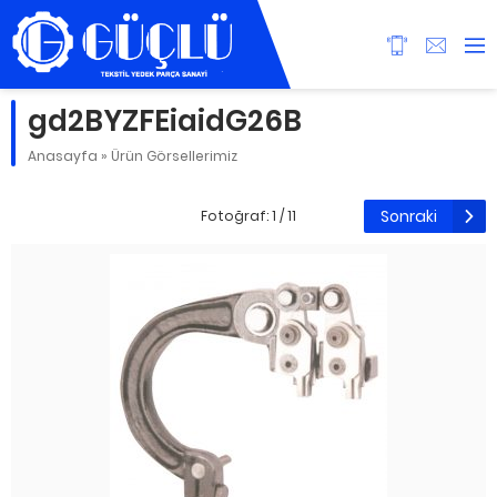
gd2BYZFEiaidG26B
Anasayfa
»
Ürün Görsellerimiz
Sonraki
Fotoğraf: 1 / 11