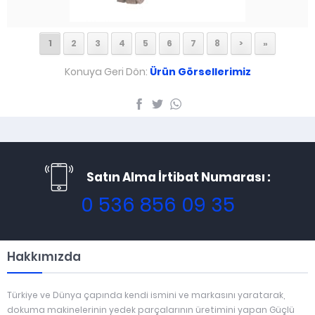
1
2
3
4
5
6
7
8
>
»
Konuya Geri Dön:
Ürün Görsellerimiz
Satın Alma İrtibat Numarası :
0 536 856 09 35
Hakkımızda
Türkiye ve Dünya çapında kendi ismini ve markasını yaratarak,
dokuma makinelerinin yedek parçalarının üretimini yapan Güçlü