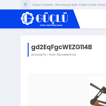
Uluyol Caddesi . Muratpaşa Mah. Kalem Sokak. Emintaş
gd2EqFgcWEZG114B
Anasayfa
»
Ürün Görsellerimiz