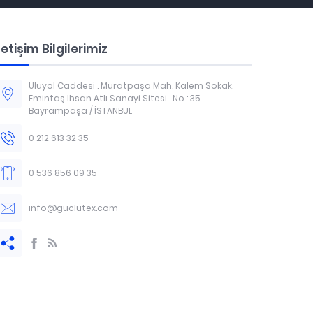
letişim Bilgilerimiz
Uluyol Caddesi . Muratpaşa Mah. Kalem Sokak.
Emintaş İhsan Atlı Sanayi Sitesi . No : 35
Bayrampaşa / İSTANBUL
0 212 613 32 35
0 536 856 09 35
info@guclutex.com