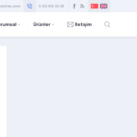
clutex.com
0 212 613 32 35
urumsal
Ürünler
İletişim