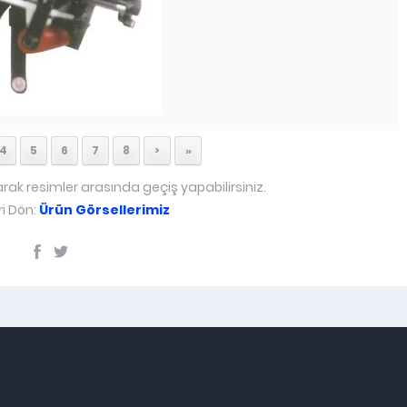
4
5
6
7
8
>
»
arak resimler arasında geçiş yapabilirsiniz.
i Dön:
Ürün Görsellerimiz