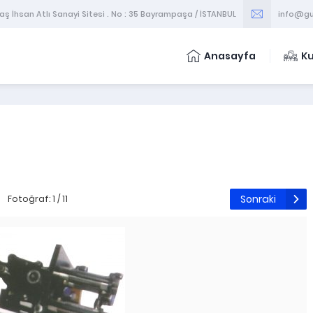
 İhsan Atlı Sanayi Sitesi . No : 35 Bayrampaşa / İSTANBUL
info@gu
Anasayfa
K
Sonraki
Fotoğraf: 1 / 11