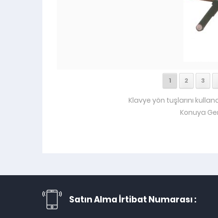
1
2
3
Klavye yön tuşlarını kullan
Konuya Ger
Satın Alma İrtibat Numarası :