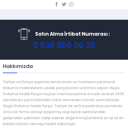
Satın Alma İrtibat Numarası :
0 536 856 09 35
Hakkımızda
Türkiye ve Dünya çapında kendi ismini ve markasını yaratarak,
dokuma makinelerinin yedek parçalarının üretimini yapan Güçlü
Dokuma Yedek Parça müşteri memnuniyetine öncelik vererek 2006
yılından bu yana kaliteden ödün vermeden hizmet sunmaktadır.
Güçlü Dokuma Yedek Parça Türkiye de ve Dünyada kısa zamanda
öncü bir firma olmayı başarmış olup kendi sektöründeki
gelişmeleri yakından takip ederek değerli müşterilerine en iyi ve en
kaliteli hizmeti vermeyi hedef edinmiştir .