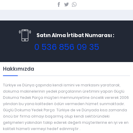
Satın Alma İrtibat Numarası :
0 536 856 09 35
Hakkımızda
Türkiye ve Dünya çapında kendi ismini ve markasını yaratarak,
dokuma makinelerinin yedek parçalarının üretimini yapan Güçlü
Dokuma Yedek Parça müşteri memnuniyetine öncelik vererek 2006
yılından bu yana kaliteden ödün vermeden hizmet sunmaktadır.
Güçlü Dokuma Yedek Parça Türkiye de ve Dünyada kısa zamanda
öncü bir firma olmayı başarmış olup kendi sektöründeki
gelişmeleri yakından takip ederek değerli müşterilerine en iyi ve en
kaliteli hizmeti vermeyi hedef edinmiştir .