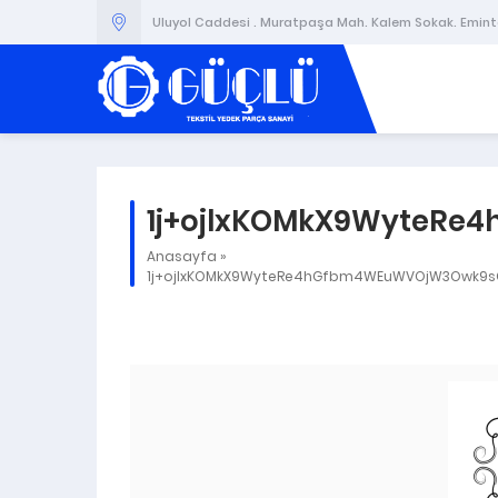
Uluyol Caddesi . Muratpaşa Mah. Kalem Sokak. Emintaş
1j+ojlxKOMkX9WyteR
Anasayfa
»
1j+ojlxKOMkX9WyteRe4hGfbm4WEuWVOjW3Owk9s