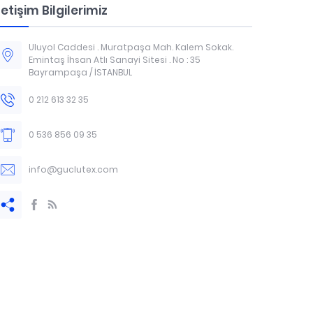
letişim Bilgilerimiz
Uluyol Caddesi . Muratpaşa Mah. Kalem Sokak.
Emintaş İhsan Atlı Sanayi Sitesi . No : 35
Bayrampaşa / İSTANBUL
0 212 613 32 35
0 536 856 09 35
info@guclutex.com