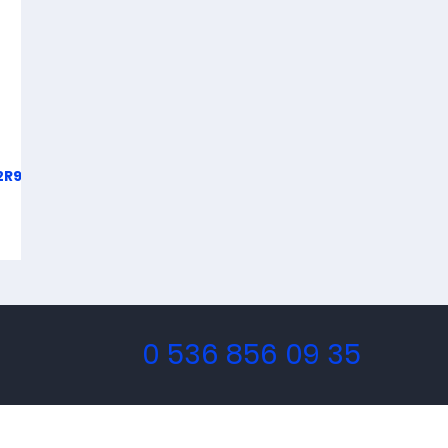
R95Ayxdk6XrTYMoGDnN..
0 536 856 09 35