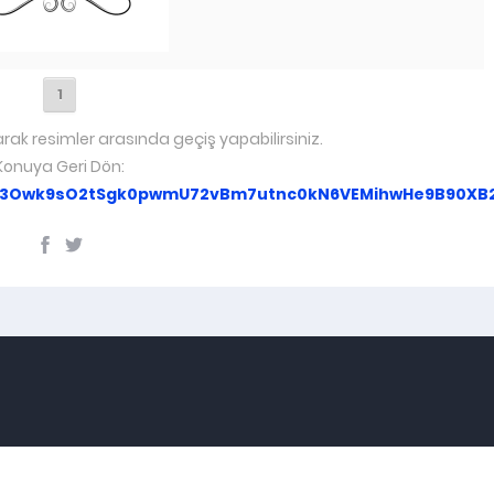
1
arak resimler arasında geçiş yapabilirsiniz.
Konuya Geri Dön:
3Owk9sO2tSgk0pwmU72vBm7utnc0kN6VEMihwHe9B90XB2