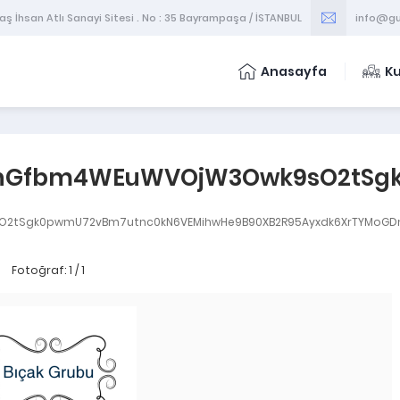
 İhsan Atlı Sanayi Sitesi . No : 35 Bayrampaşa / İSTANBUL
info@gu
Anasayfa
K
e4hGfbm4WEuWVOjW3Owk9sO2tSg
O2tSgk0pwmU72vBm7utnc0kN6VEMihwHe9B90XB2R95Ayxdk6XrTYMoGDn
Fotoğraf: 1 / 1