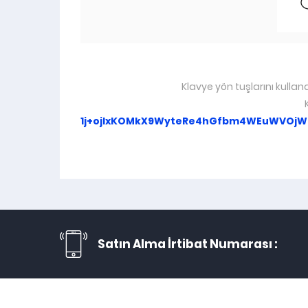
Klavye yön tuşlarını kullan
1j+ojlxKOMkX9WyteRe4hGfbm4WEuWVOjW
Satın Alma İrtibat Numarası :