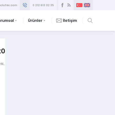
clutex.com
0 212 613 32 35
urumsal
Ürünler
İletişim
k0pwmU72vBm7utnc0kN6VEMihwH
N..