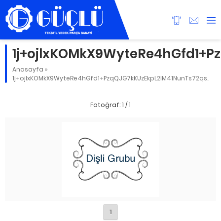
1j+ojlxKOMkX9WyteRe4hGfd1+Pz
Anasayfa
»
1j+ojlxKOMkX9WyteRe4hGfd1+PzqQJG7kKUzEkpL2IM41NunTs72qs..
Fotoğraf: 1 / 1
1