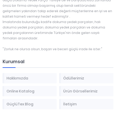
Güçlü Dokuma Yedek Parça Türkiye de ve Dünyada kısa zamanda
öncü bir firma olmayı başarmış olup kendi sektöründeki
gelişmeleri yakından takip ederek değerli müşterilerine en iyi ve en
kaliteli hizmeti vermeyi hedef edinmiştir .
İmalatında bulunduğu kadife dokuma yedek parçaları, halı
dokuma yedek parçaları, dokuma yedek parçaları ve dokuma
yedek parçalarının üretiminde Türkiye'nin önde gelen sayılı
firmaları arasındadır.
"Zorluk ne olursa olsun, başarı ve beceri güçlü irade ile ister."
Kurumsal
Hakkımızda
Ödüllerimiz
Online Katalog
Ürün Görsellerimiz
GüçlüTex Blog
İletişim