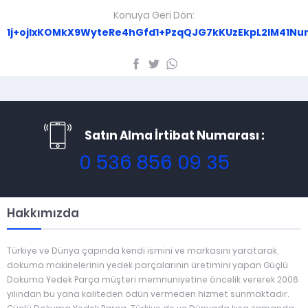
Konuya Geri Dön:
1j+ojlxKOMkX9WyteRe4hGfd1+PzqQJG7kKUzEkpL2IM41Nun
Satın Alma İrtibat Numarası :
0 536 856 09 35
Hakkımızda
Türkiye ve Dünya çapında kendi ismini ve markasını yaratarak,
dokuma makinelerinin yedek parçalarının üretimini yapan Güçlü
Dokuma Yedek Parça müşteri memnuniyetine öncelik vererek 2006
yılından bu yana kaliteden ödün vermeden hizmet sunmaktadır.