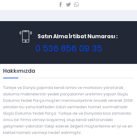
Satın Alma İrtibat Numarası :
0 536 856 09 35
Hakkımızda
Türkiye ve Dünya çapında kendi ismini ve markasını yaratarak,
dokuma makinelerinin yedek parçalarının üretimini yapan Güçlü
Dokuma Yedek Parça müşteri memnuniyetine öncelik vererek 2006
yılından bu yana kaliteden ödün vermeden hizmet sunmaktadır.
Güçlü Dokuma Yedek Parça Türkiye de ve Dünyada kısa zamanda
öncü bir firma olmayı başarmış olup kendi sektöründeki
gelişmeleri yakından takip ederek değerli müşterilerine en iyi ve en
kaliteli hizmeti vermeyi hedef edinmiştir .