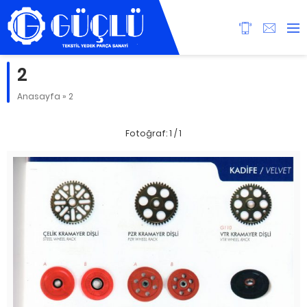
2
Anasayfa
»
2
Fotoğraf: 1 / 1