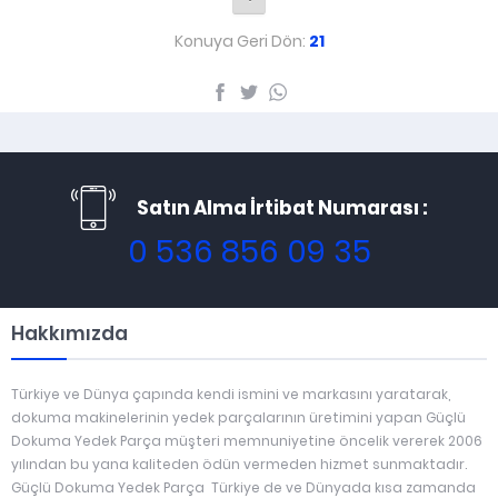
Konuya Geri Dön:
21
Satın Alma İrtibat Numarası :
0 536 856 09 35
Hakkımızda
Türkiye ve Dünya çapında kendi ismini ve markasını yaratarak,
dokuma makinelerinin yedek parçalarının üretimini yapan Güçlü
Dokuma Yedek Parça müşteri memnuniyetine öncelik vererek 2006
yılından bu yana kaliteden ödün vermeden hizmet sunmaktadır.
Güçlü Dokuma Yedek Parça Türkiye de ve Dünyada kısa zamanda