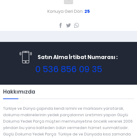
Konuya Geri Dön:
25
Satın Alma İrtibat Numarası :
0 536 856 09 35
Hakkımızda
Türkiye ve Dünya çapında kendi ismini ve markasını yaratarak,
dokuma makinelerinin yedek parçalarının üretimini yapan Güçlü
Dokuma Yedek Parça müşteri memnuniyetine öncelik vererek 2006
yılından bu yana kaliteden ödün vermeden hizmet sunmaktadır.
Güçlü Dokuma Yedek Parça Türkiye de ve Dünyada kısa zamanda