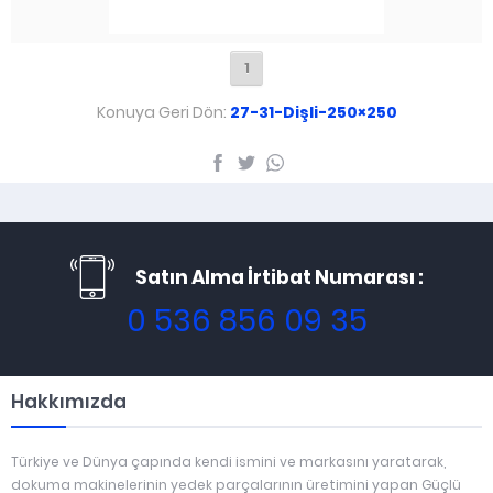
1
Konuya Geri Dön:
27-31-Dişli-250×250
Satın Alma İrtibat Numarası :
0 536 856 09 35
Hakkımızda
Türkiye ve Dünya çapında kendi ismini ve markasını yaratarak,
dokuma makinelerinin yedek parçalarının üretimini yapan Güçlü