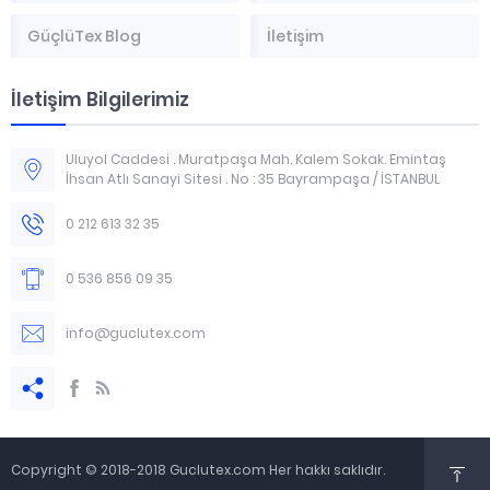
GüçlüTex Blog
İletişim
İletişim Bilgilerimiz
Uluyol Caddesi . Muratpaşa Mah. Kalem Sokak. Emintaş
İhsan Atlı Sanayi Sitesi . No : 35 Bayrampaşa / İSTANBUL
0 212 613 32 35
0 536 856 09 35
info@guclutex.com
Copyright © 2018-2018 Guclutex.com Her hakkı saklıdır.