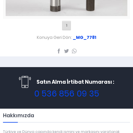
1
Konuya Geri Dön:
_MG_7781
Satın Alma İrtibat Numarası :
0 536 856 09 35
Hakkımızda
Türkiye ve Dünya çapında kendi ismini ve markasını yaratarak,