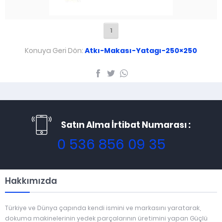
1
Konuya Geri Dön:
Atkı-Makası-Yatagı-250×250
Satın Alma İrtibat Numarası :
0 536 856 09 35
Hakkımızda
Türkiye ve Dünya çapında kendi ismini ve markasını yaratarak,
dokuma makinelerinin yedek parçalarının üretimini yapan Güçlü