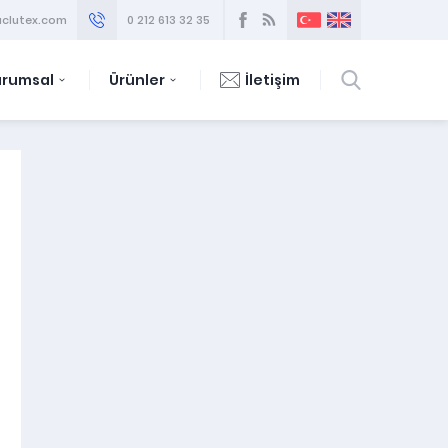
clutex.com
0 212 613 32 35
urumsal
Ürünler
İletişim