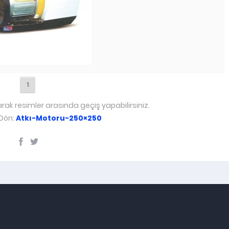
1
arak resimler arasında geçiş yapabilirsiniz.
 Dön:
Atkı-Motoru-250×250