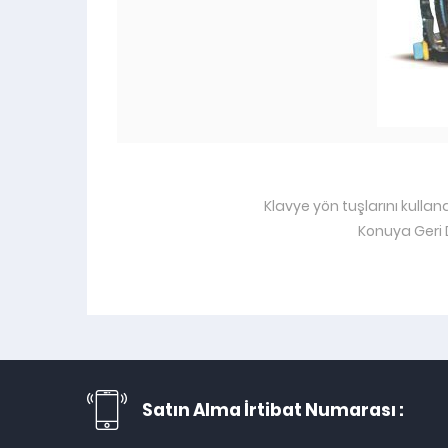
Klavye yön tuşlarını kullan
Konuya Geri
Satın Alma İrtibat Numarası :