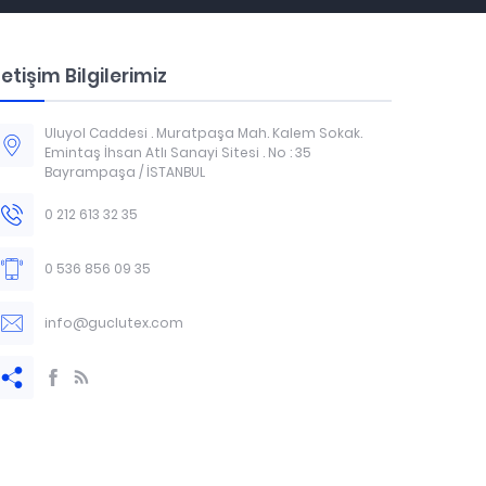
letişim Bilgilerimiz
Uluyol Caddesi . Muratpaşa Mah. Kalem Sokak.
Emintaş İhsan Atlı Sanayi Sitesi . No : 35
Bayrampaşa / İSTANBUL
0 212 613 32 35
0 536 856 09 35
info@guclutex.com