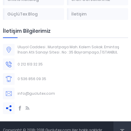
GüçlüTex Blog
İletişim
İletişim Bilgilerimiz
Uluyol Caddesi . Muratpaşa Mah. Kalem Sokak. Emintaş
İhsan Atlı Sanayi Sitesi . No : 35 Bayrampaşa / İSTANBUL
0 212 613 32 35
0 536 856 09 35
info@guclutex.com
Copyright © 2018-2018 Guclutex.com Her hakkı saklıdır.