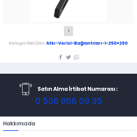
1
Konuya Geri Dön:
Atkı-Verici-Bağlantıları-I-250×250
Satın Alma İrtibat Numarası :
0 536 856 09 35
Hakkımızda