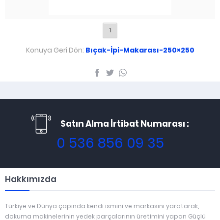
1
Konuya Geri Dön:
Bıçak-İpi-Makarası-250×250
Satın Alma İrtibat Numarası :
0 536 856 09 35
Hakkımızda
Türkiye ve Dünya çapında kendi ismini ve markasını yaratarak,
dokuma makinelerinin yedek parçalarının üretimini yapan Güçlü