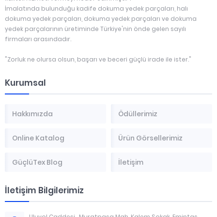
İmalatında bulunduğu kadife dokuma yedek parçaları, halı
dokuma yedek parçaları, dokuma yedek parçaları ve dokuma
yedek parçalarının üretiminde Türkiye'nin önde gelen sayılı
firmaları arasındadır.
"Zorluk ne olursa olsun, başarı ve beceri güçlü irade ile ister."
Kurumsal
Hakkımızda
Ödüllerimiz
Online Katalog
Ürün Görsellerimiz
GüçlüTex Blog
İletişim
İletişim Bilgilerimiz
Uluyol Caddesi . Muratpaşa Mah. Kalem Sokak. Emintaş