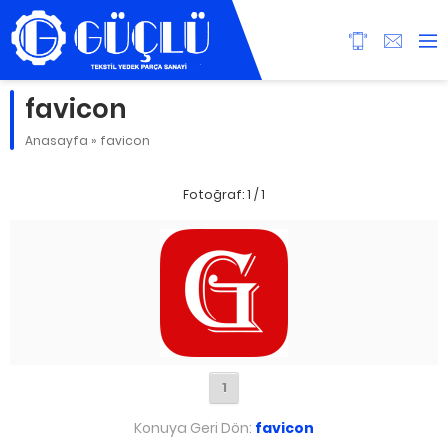
favicon
Anasayfa
»
favicon
Fotoğraf: 1 / 1
1
Konuya Geri Dön:
favicon