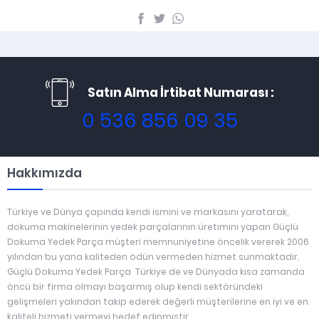
Satın Alma İrtibat Numarası :
0 536 856 09 35
Hakkımızda
Türkiye ve Dünya çapında kendi ismini ve markasını yaratarak,
dokuma makinelerinin yedek parçalarının üretimini yapan Güçlü
Dokuma Yedek Parça müşteri memnuniyetine öncelik vererek 2006
yılından bu yana kaliteden ödün vermeden hizmet sunmaktadır.
Güçlü Dokuma Yedek Parça Türkiye de ve Dünyada kısa zamanda
öncü bir firma olmayı başarmış olup kendi sektöründeki
gelişmeleri yakından takip ederek değerli müşterilerine en iyi ve en
kaliteli hizmeti vermeyi hedef edinmiştir .