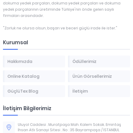
dokuma yedek parçaları, dokuma yedek parçaları ve dokuma
yedek parçalarının üretiminde Türkiye'nin önde gelen sayılı
firmaları arasındadır.
"Zorluk ne olursa olsun, başarı ve beceri güçlü irade ile ister."
Kurumsal
Hakkımızda
Ödüllerimiz
Online Katalog
Ürün Görsellerimiz
GüçlüTex Blog
İletişim
İletişim Bilgilerimiz
Uluyol Caddesi . Muratpaşa Mah. Kalem Sokak. Emintaş
İhsan Atlı Sanayi Sitesi . No : 35 Bayrampaşa / İSTANBUL