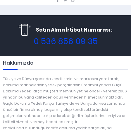
Satın Alma İrtibat Numarası :
0 536 856 09 35
Hakkımızda
Türkiye ve Dünya çapında kendi ismini ve markasını yaratarak,
dokuma makinelerinin yedek parçalarının üretimini yapan Güçlü
Dokuma Yedek Parça müşteri memnuniyetine öncelik vererek 2006
yılından bu yana kaliteden ödün vermeden hizmet sunmaktadır.
Güçlü Dokuma Yedek Parça Türkiye de ve Dünyada kısa zamanda
öncü bir firma olmayı başarmış olup kendi sektöründeki
gelişmeleri yakından takip ederek değerli müşterilerine en iyi ve en
kaliteli hizmeti vermeyi hedef edinmiştir .
İmalatında bulunduğu kadife dokuma yedek parçaları, halı