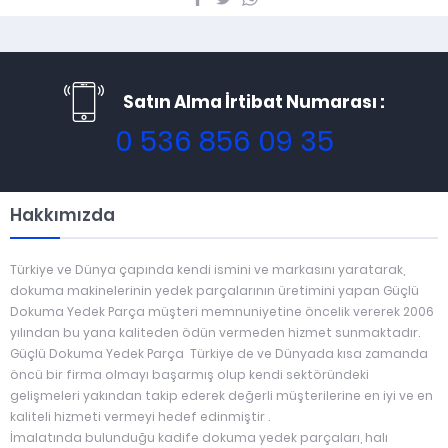
Satın Alma İrtibat Numarası :
0 536 856 09 35
Hakkımızda
Türkiye ve Dünya çapında kendi ismini ve markasını yaratarak,
dokuma makinelerinin yedek parçalarının üretimini yapan Güçlü
Dokuma Yedek Parça müşteri memnuniyetine öncelik vererek 2006
yılından bu yana kaliteden ödün vermeden hizmet sunmaktadır.
Güçlü Dokuma Yedek Parça Türkiye de ve Dünyada kısa zamanda
öncü bir firma olmayı başarmış olup kendi sektöründeki
gelişmeleri yakından takip ederek değerli müşterilerine en iyi ve en
kaliteli hizmeti vermeyi hedef edinmiştir .
İmalatında bulunduğu kadife dokuma yedek parçaları, halı