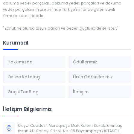
dokuma yedek parçaları, dokuma yedek parçaları ve dokuma
yedek parçalarının üretiminde Türkiye'nin önde gelen sayılı
firmaları arasındadır.
"Zorluk ne olursa olsun, başarı ve beceri güçlü irade ile ister."
Kurumsal
Hakkımızda
Ödüllerimiz
Online Katalog
Ürün Görsellerimiz
GüçlüTex Blog
İletişim
İletişim Bilgilerimiz
Uluyol Caddesi . Muratpaşa Mah. Kalem Sokak. Emintaş
İhsan Atlı Sanayi Sitesi . No : 35 Bayrampaşa / İSTANBUL