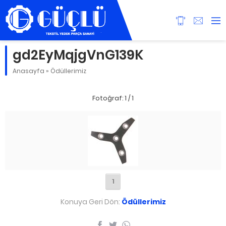
gd2EyMqjgVnG139K
Anasayfa
»
Ödüllerimiz
Fotoğraf: 1 / 1
1
Konuya Geri Dön:
Ödüllerimiz