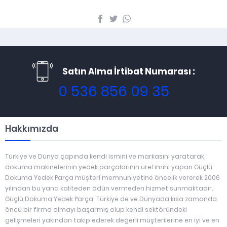
Satın Alma İrtibat Numarası :
0 536 856 09 35
Hakkımızda
Türkiye ve Dünya çapında kendi ismini ve markasını yaratarak,
dokuma makinelerinin yedek parçalarının üretimini yapan Güçlü
Dokuma Yedek Parça müşteri memnuniyetine öncelik vererek 2006
yılından bu yana kaliteden ödün vermeden hizmet sunmaktadır.
Güçlü Dokuma Yedek Parça Türkiye de ve Dünyada kısa zamanda
öncü bir firma olmayı başarmış olup kendi sektöründeki
gelişmeleri yakından takip ederek değerli müşterilerine en iyi ve en