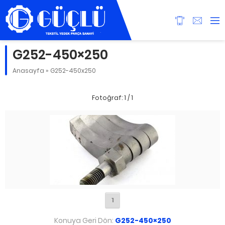
G252-450×250
Anasayfa
»
G252-450x250
Fotoğraf: 1 / 1
1
Konuya Geri Dön:
G252-450×250