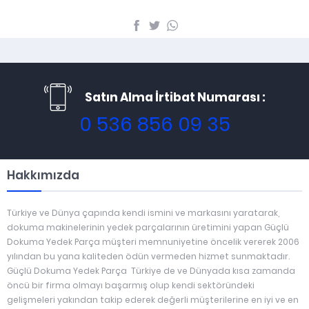
Satın Alma İrtibat Numarası :
0 536 856 09 35
Hakkımızda
Türkiye ve Dünya çapında kendi ismini ve markasını yaratarak,
dokuma makinelerinin yedek parçalarının üretimini yapan Güçlü
Dokuma Yedek Parça müşteri memnuniyetine öncelik vererek 2006
yılından bu yana kaliteden ödün vermeden hizmet sunmaktadır.
Güçlü Dokuma Yedek Parça Türkiye de ve Dünyada kısa zamanda
öncü bir firma olmayı başarmış olup kendi sektöründeki
gelişmeleri yakından takip ederek değerli müşterilerine en iyi ve en