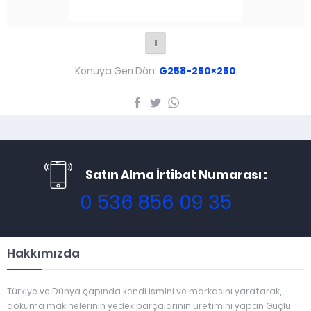
1
Konuya Geri Dön:
G258-250×250
Satın Alma İrtibat Numarası :
0 536 856 09 35
Hakkımızda
Türkiye ve Dünya çapında kendi ismini ve markasını yaratarak,
dokuma makinelerinin yedek parçalarının üretimini yapan Güçlü