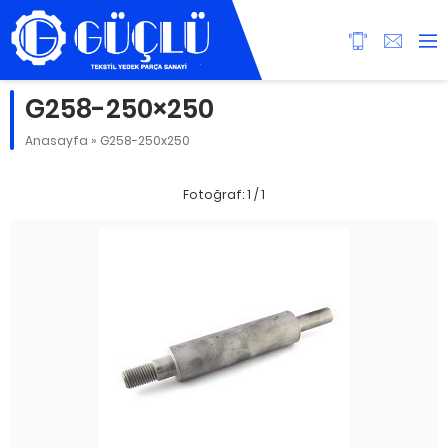
G258-250×250
Anasayfa
»
G258-250x250
Fotoğraf: 1 / 1