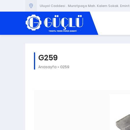
Uluyol Caddesi . Muratpaşa Mah. Kalem Sokak. Emintaş
G259
Anasayfa
»
G259