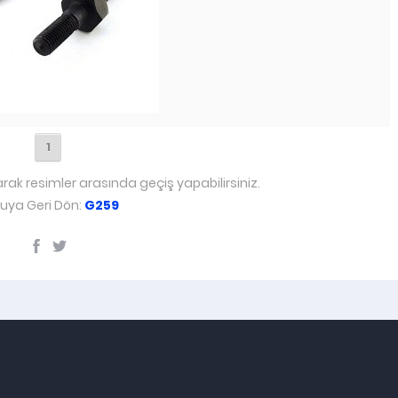
1
arak resimler arasında geçiş yapabilirsiniz.
uya Geri Dön:
G259