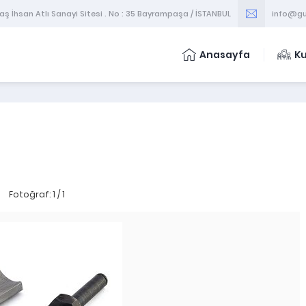
 İhsan Atlı Sanayi Sitesi . No : 35 Bayrampaşa / İSTANBUL
info@gu
Anasayfa
K
Fotoğraf: 1 / 1