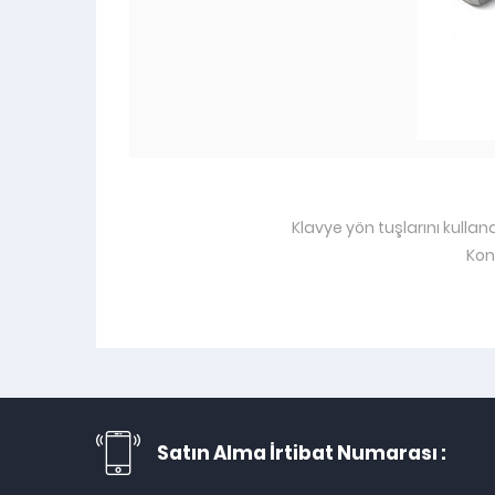
Klavye yön tuşlarını kullan
Kon
Satın Alma İrtibat Numarası :