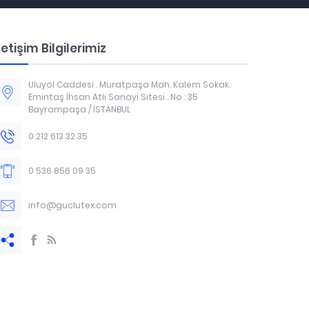
letişim Bilgilerimiz
Uluyol Caddesi . Muratpaşa Mah. Kalem Sokak.
Emintaş İhsan Atlı Sanayi Sitesi . No : 35
Bayrampaşa / İSTANBUL
0 212 613 32 35
0 536 856 09 35
info@guclutex.com