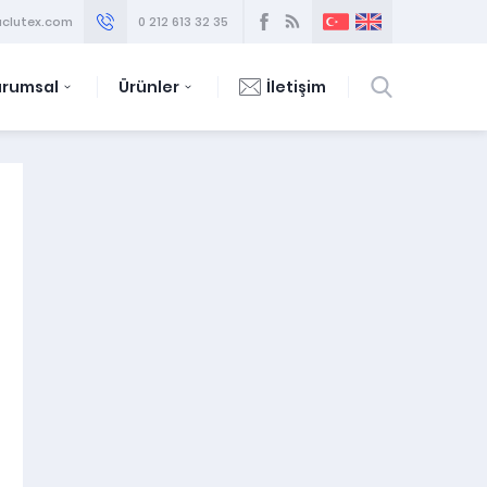
clutex.com
0 212 613 32 35
urumsal
Ürünler
İletişim