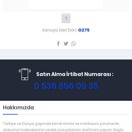
1
Konuya Geri Dön:
G275
Satın Alma İrtibat Numarası :
0 536 856 09 35
Hakkımızda
Türkiye ve Dünya çapında kendi ismini ve markasını yaratarak,
dokuma makinelerinin yedek parçalarının üretimini yapan Güçlü