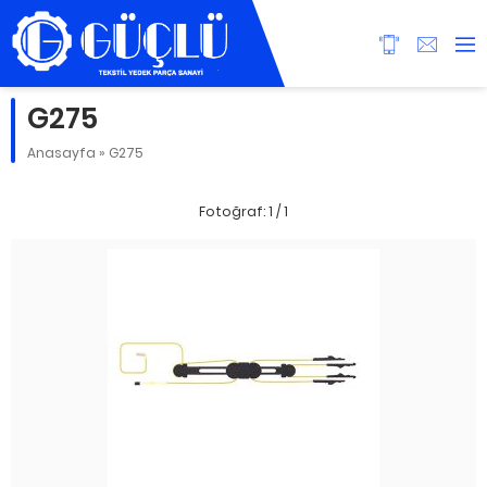
G275
Anasayfa
»
G275
Fotoğraf: 1 / 1