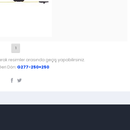
1
arak resimler arasında geçiş yapabilirsiniz.
eri Dön:
G277-250×250