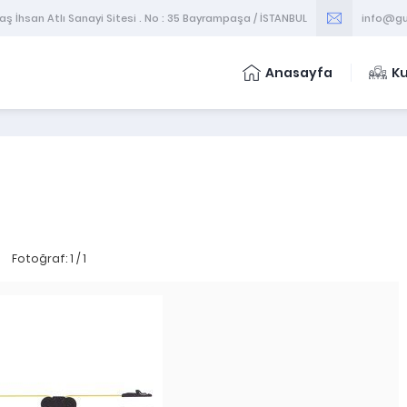
 İhsan Atlı Sanayi Sitesi . No : 35 Bayrampaşa / İSTANBUL
info@gu
Anasayfa
K
Fotoğraf: 1 / 1