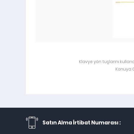
Klavye yön tuşlarını kullan
Konuya G
Satın Alma İrtibat Numarası :