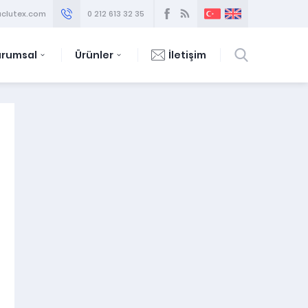
clutex.com
0 212 613 32 35
urumsal
Ürünler
İletişim