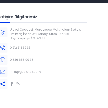
letişim Bilgilerimiz
Uluyol Caddesi . Muratpaşa Mah. Kalem Sokak.
Emintaş İhsan Atlı Sanayi Sitesi . No : 35
Bayrampaşa / İSTANBUL
0 212 613 32 35
0 536 856 09 35
info@guclutex.com