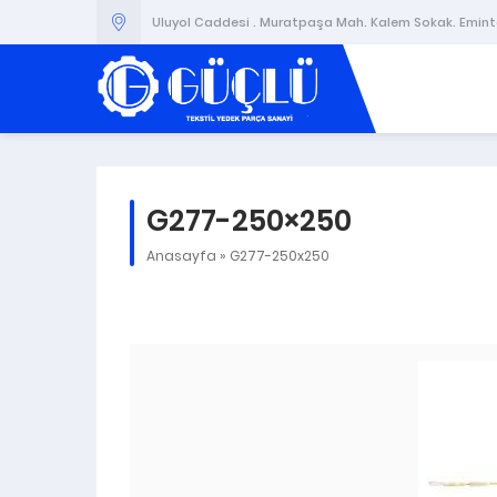
Uluyol Caddesi . Muratpaşa Mah. Kalem Sokak. Emintaş
G277-250×250
Anasayfa
»
G277-250x250