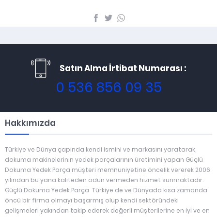
Satın Alma İrtibat Numarası :
0 536 856 09 35
Hakkımızda
Türkiye ve Dünya çapında kendi ismini ve markasını yaratarak,
dokuma makinelerinin yedek parçalarının üretimini yapan Güçlü
Dokuma Yedek Parça müşteri memnuniyetine öncelik vererek 2006
yılından bu yana kaliteden ödün vermeden hizmet sunmaktadır.
Güçlü Dokuma Yedek Parça Türkiye de ve Dünyada kısa zamanda
öncü bir firma olmayı başarmış olup kendi sektöründeki
gelişmeleri yakından takip ederek değerli müşterilerine en iyi ve en