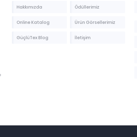
Hakkımızda
Ödüllerimiz
Online Katalog
Ürün Görsellerimiz
GüçlüTex Blog
İletişim
e