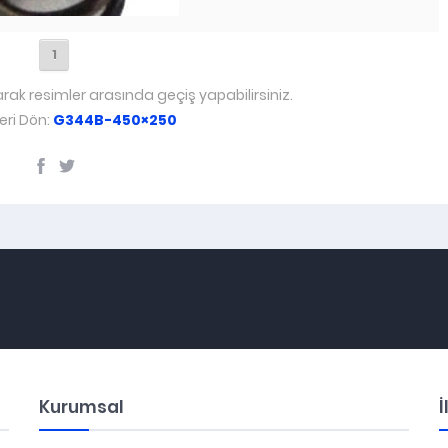
1
arak resimler arasında geçiş yapabilirsiniz.
ri Dön:
G344B-450×250
Kurumsal
İ