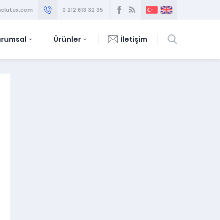
clutex.com
0 212 613 32 35
urumsal
Ürünler
İletişim