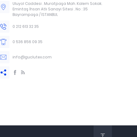
Uluyol Caddesi . Muratpaşa Mah. Kalem Sokak.
Emintaş İhsan Atlı Sanayi Sitesi . No : 35
Bayrampaşa / İSTANBUL
0 212 613 32 35
0 536 856 09 35
info@guclutex.com