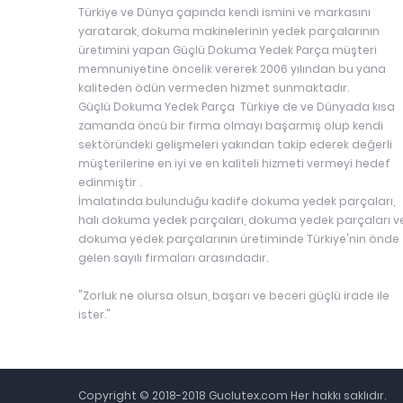
Türkiye ve Dünya çapında kendi ismini ve markasını
yaratarak, dokuma makinelerinin yedek parçalarının
üretimini yapan Güçlü Dokuma Yedek Parça müşteri
memnuniyetine öncelik vererek 2006 yılından bu yana
kaliteden ödün vermeden hizmet sunmaktadır.
Güçlü Dokuma Yedek Parça Türkiye de ve Dünyada kısa
zamanda öncü bir firma olmayı başarmış olup kendi
sektöründeki gelişmeleri yakından takip ederek değerli
müşterilerine en iyi ve en kaliteli hizmeti vermeyi hedef
edinmiştir .
İmalatında bulunduğu kadife dokuma yedek parçaları,
halı dokuma yedek parçaları, dokuma yedek parçaları v
dokuma yedek parçalarının üretiminde Türkiye'nin önde
gelen sayılı firmaları arasındadır.
"Zorluk ne olursa olsun, başarı ve beceri güçlü irade ile
ister."
Copyright © 2018-2018 Guclutex.com Her hakkı saklıdır.