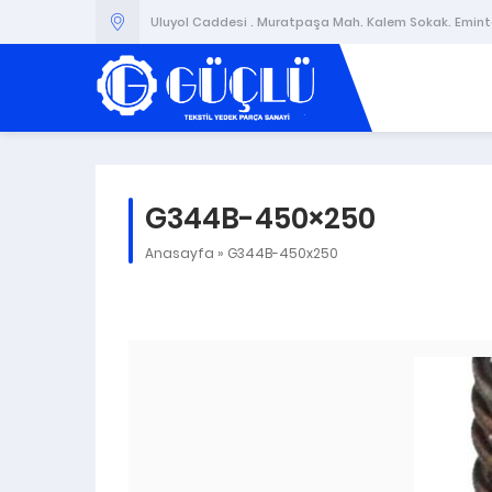
Uluyol Caddesi . Muratpaşa Mah. Kalem Sokak. Emintaş
G344B-450×250
Anasayfa
»
G344B-450x250