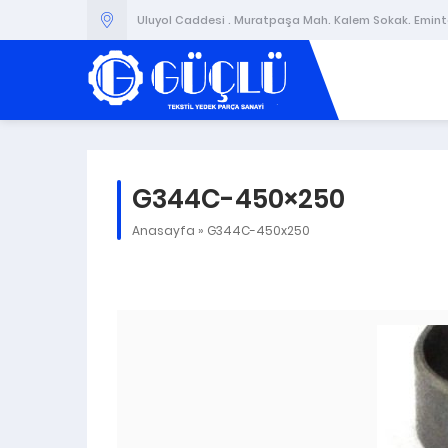
Uluyol Caddesi . Muratpaşa Mah. Kalem Sokak. Emintaş
G344C-450×250
Anasayfa
»
G344C-450x250