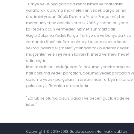
Türkiye ve Dünya çapında kendi ismini ve markasını
yaratarak, dokuma makinelerinin yedek parçalarının
üretimini yapan Güçlü Dokuma Yedek Parça müşteri
memnuniyetine öncelik vererek 2006 yılından bu yana
kaliteden ödün vermeden hizmet sunmaktadır.
Güçlü Dokuma Yedek Parça Türkiye de ve Dünyada kısa
zamanda öncü bir firma olmayı başarmış olup kendi
sektöründeki gelişmeleri yakından takip ederek değerli
müşterilerine en iyi ve en kaliteli hizmeti vermeyi hedef
edinmiştir .
İmalatında bulunduğu kadife dokuma yedek parçaları,
halı dokuma yedek parçaları, dokuma yedek parçaları v
dokuma yedek parçalarının üretiminde Türkiye'nin önde
gelen sayılı firmaları arasındadır.
"Zorluk ne olursa olsun, başarı ve beceri güçlü irade ile
ister."
Copyright © 2018-2018 Guclutex.com Her hakkı saklıdır.