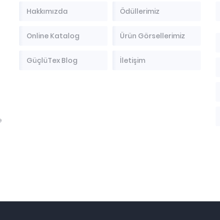
Hakkımızda
Ödüllerimiz
Online Katalog
Ürün Görsellerimiz
GüçlüTex Blog
İletişim
e