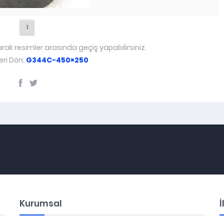
1
arak resimler arasında geçiş yapabilirsiniz.
ri Dön:
G344C-450×250
Kurumsal
İ