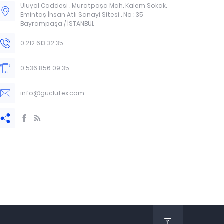
Uluyol Caddesi . Muratpaşa Mah. Kalem Sokak.
Emintaş İhsan Atlı Sanayi Sitesi . No : 35
Bayrampaşa / İSTANBUL
0 212 613 32 35
0 536 856 09 35
info@guclutex.com