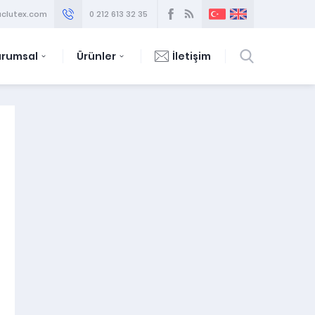
clutex.com
0 212 613 32 35
urumsal
Ürünler
İletişim