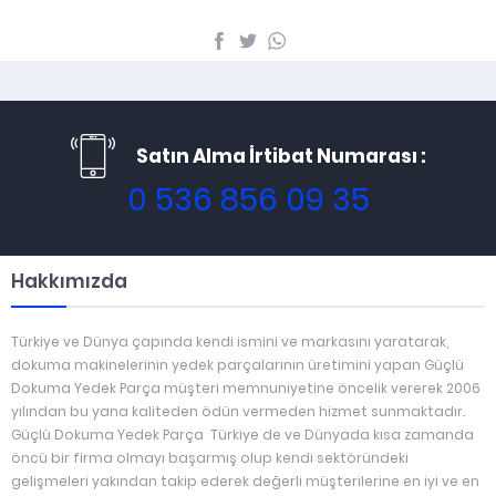
Satın Alma İrtibat Numarası :
0 536 856 09 35
Hakkımızda
Türkiye ve Dünya çapında kendi ismini ve markasını yaratarak,
dokuma makinelerinin yedek parçalarının üretimini yapan Güçlü
Dokuma Yedek Parça müşteri memnuniyetine öncelik vererek 2006
yılından bu yana kaliteden ödün vermeden hizmet sunmaktadır.
Güçlü Dokuma Yedek Parça Türkiye de ve Dünyada kısa zamanda
öncü bir firma olmayı başarmış olup kendi sektöründeki
gelişmeleri yakından takip ederek değerli müşterilerine en iyi ve en