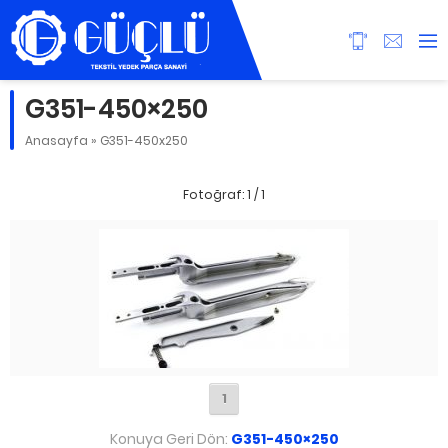
G351-450×250
Anasayfa
»
G351-450x250
Fotoğraf: 1 / 1
1
Konuya Geri Dön:
G351-450×250