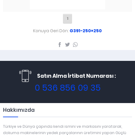
1
Konuya Geri Dön:
G391-250×250
Satın Alma İrtibat Numarası :
0 536 856 09 35
Hakkımızda
Türkiye ve Dünya çapında kendi ismini ve markasını yaratarak,
dokuma makinelerinin yedek parçalarının üretimini yapan Güçlü