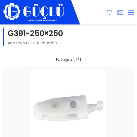
G391-250×250
Anasayfa
»
G391-250x250
Fotoğraf: 1 / 1