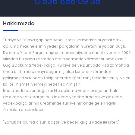
0 536 856 09 35
Hakkımızda
Türkiye ve Dünya çapında kendi ismini ve markasını yaratarak,
dokuma makinelerinin yedek parçalarının üretimini yapan Güçlü
Dokuma Yedek Parça müşteri memnuniyetine öncelik vererek 2006
yılından bu yana kaliteden ödün vermeden hizmet sunmaktadır.
Güçlü Dokuma Yedek Parça Türkiye de ve Dünyada kısa zamanda
öncü bir firma olmayı başarmış olup kendi sektöründeki
gelişmeleri yakından takip ederek değerli müşterilerine en iyi ve en
kaliteli hizmeti vermeyi hedef edinmiştir .
İmalatında bulunduğu kadife dokuma yedek parçaları, halı
dokuma yedek parçaları, dokuma yedek parçaları ve dokuma
yedek parçalarının üretiminde Türkiye'nin önde gelen sayılı
firmaları arasındadır.
"Zorluk ne olursa olsun, başarı ve beceri güçlü irade ile ister."