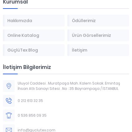
Kurumsal
Hakkımızda
Ödüllerimiz
Online Katalog
Ürün Görsellerimiz
GüçlüTex Blog
İletişim
İletişim Bilgilerimiz
Uluyol Caddesi . Muratpaşa Mah. Kalem Sokak. Emintaş
İhsan Atlı Sanayi Sitesi . No : 35 Bayrampaşa / İSTANBUL
0 212 613 32 35
0 536 856 09 35
info@guclutex.com