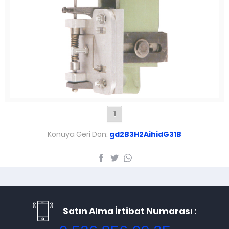
1
Konuya Geri Dön:
gd2B3H2AihidG31B
Satın Alma İrtibat Numarası :