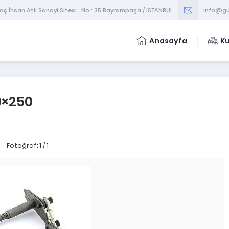
 İhsan Atlı Sanayi Sitesi . No : 35 Bayrampaşa / İSTANBUL
info@gu
Anasayfa
K
0×250
Fotoğraf: 1 / 1