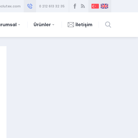
clutex.com
0 212 613 32 35
urumsal
Ürünler
İletişim