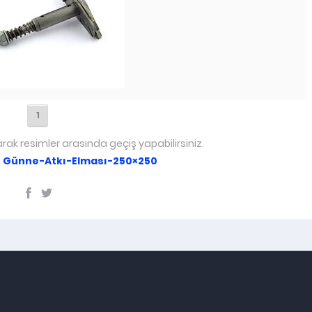
1
arak resimler arasında geçiş yapabilirsiniz.
:
Günne-Atkı-Elması-250×250