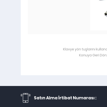
Klavye yön tuşlarını kullan
Konuya Geri Dön
Satın Alma İrtibat Numarası :