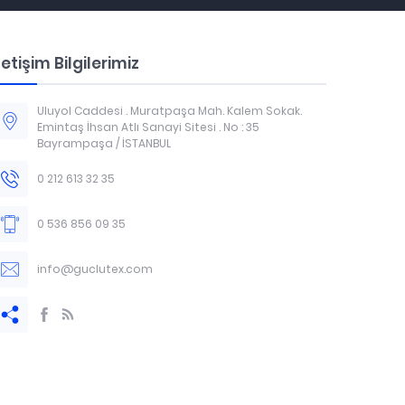
letişim Bilgilerimiz
Uluyol Caddesi . Muratpaşa Mah. Kalem Sokak.
Emintaş İhsan Atlı Sanayi Sitesi . No : 35
Bayrampaşa / İSTANBUL
0 212 613 32 35
0 536 856 09 35
info@guclutex.com