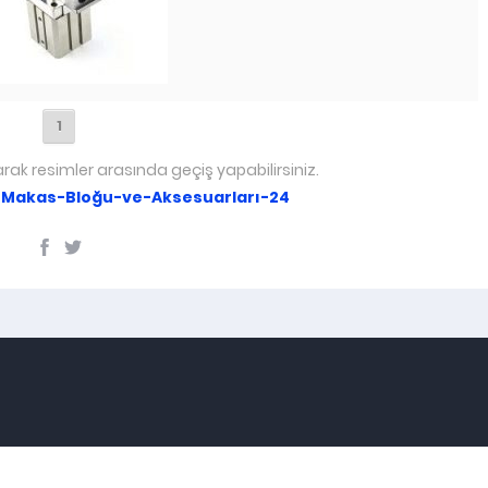
1
arak resimler arasında geçiş yapabilirsiniz.
-Makas-Bloğu-ve-Aksesuarları-24