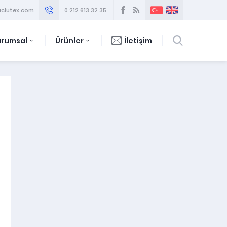
clutex.com
0 212 613 32 35
urumsal
Ürünler
İletişim