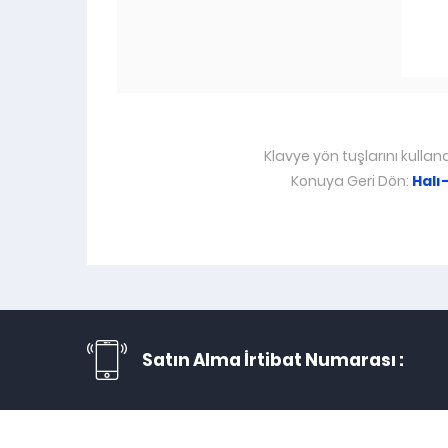
Klavye yön tuşlarını kullan
Konuya Geri Dön:
Halı
Satın Alma İrtibat Numarası :