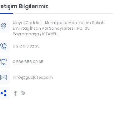
letişim Bilgilerimiz
Uluyol Caddesi . Muratpaşa Mah. Kalem Sokak.
Emintaş İhsan Atlı Sanayi Sitesi . No : 35
Bayrampaşa / İSTANBUL
0 212 613 32 35
0 536 856 09 35
info@guclutex.com