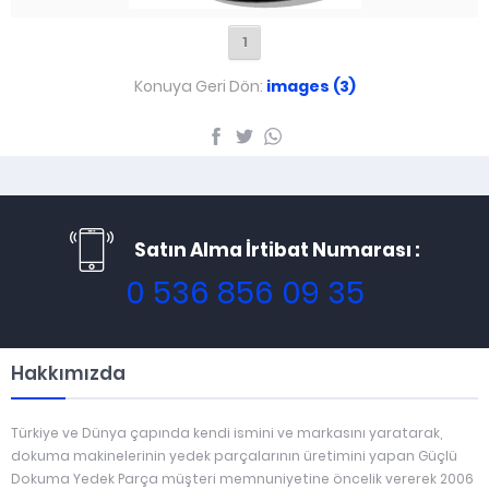
1
Konuya Geri Dön:
images (3)
Satın Alma İrtibat Numarası :
0 536 856 09 35
Hakkımızda
Türkiye ve Dünya çapında kendi ismini ve markasını yaratarak,
dokuma makinelerinin yedek parçalarının üretimini yapan Güçlü
Dokuma Yedek Parça müşteri memnuniyetine öncelik vererek 2006