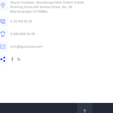
Uluyol Caddesi . Muratpaşa Mah. Kalem Sokak.
Emintaş İhsan Atlı Sanayi Sitesi . No : 35
Bayrampaşa / İSTANBUL
0 212 613 32 35
0 536 856 09 35
info@guclutex.com