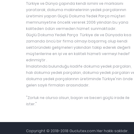
Türkiye ve Dünya çapında kendi ismini ve markasını
yaratarak, dokuma makinelerinin yedek parçalarının
üretimini yapan Güçlü Dokuma Yedek Parça müşteri
memnuniyetine öncelik vererek 2006 yılından bu yana
kaliteden ödün vermeden hizmet sunmaktadır.
Güçlü Dokuma Yedek Parça Türkiye de ve Dünyada kısa
zamanda öncü bir firma olmayı başarmış olup kendi
sektöründeki gelişmeleri yakından takip ederek değerli
müşterilerine en iyi ve en kaliteli hizmeti vermeyi hedef
edinmiştir .
İmalatında bulunduğu kadife dokuma yedek parçaları,
halı dokuma yedek parçaları, dokuma yedek parçaları v
dokuma yedek parçalarının üretiminde Türkiye'nin önde
gelen sayılı firmaları arasındadır.
"Zorluk ne olursa olsun, başarı ve beceri güçlü irade ile
ister."
Copyright © 2018-2018 Guclutex.com Her hakkı saklıdır.