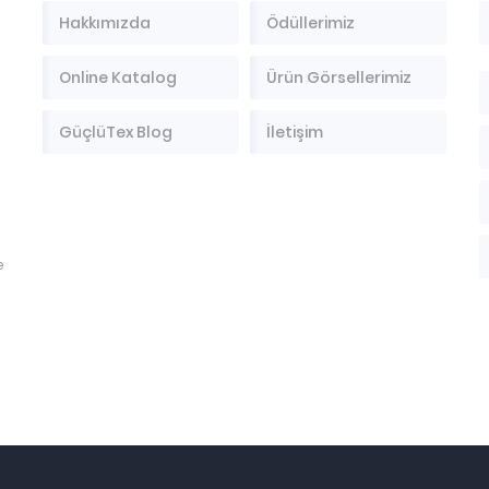
Hakkımızda
Ödüllerimiz
Online Katalog
Ürün Görsellerimiz
GüçlüTex Blog
İletişim
e