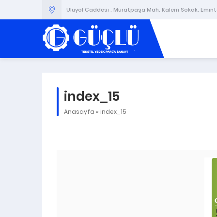
Uluyol Caddesi . Muratpaşa Mah. Kalem Sokak. Emintaş
index_15
Anasayfa
»
index_15