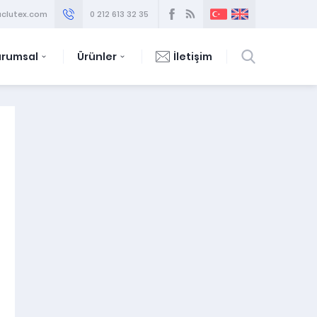
clutex.com
0 212 613 32 35
urumsal
Ürünler
İletişim