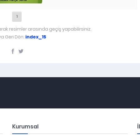
1
arak resimler arasında geçiş yapabilirsiniz.
a Geri Dön:
index_15
Kurumsal
İ