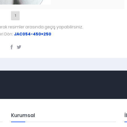
1
arak resimler arasında geçiş yapabilirsiniz.
ri Dön:
JAC054-450×250
Kurumsal
İ