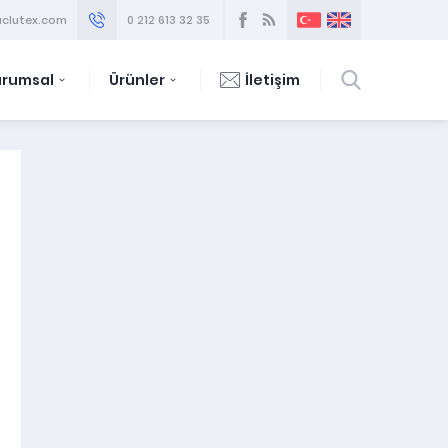
clutex.com
0 212 613 32 35
urumsal
Ürünler
İletişim