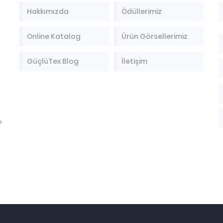
Hakkımızda
Ödüllerimiz
Online Katalog
Ürün Görsellerimiz
GüçlüTex Blog
İletişim
e