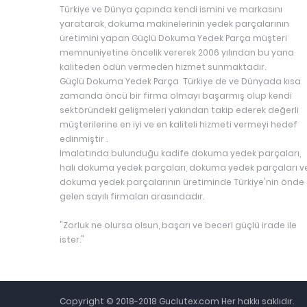
Türkiye ve Dünya çapında kendi ismini ve markasını
yaratarak, dokuma makinelerinin yedek parçalarının
üretimini yapan Güçlü Dokuma Yedek Parça müşteri
memnuniyetine öncelik vererek 2006 yılından bu yana
kaliteden ödün vermeden hizmet sunmaktadır.
Güçlü Dokuma Yedek Parça Türkiye de ve Dünyada kısa
zamanda öncü bir firma olmayı başarmış olup kendi
sektöründeki gelişmeleri yakından takip ederek değerli
müşterilerine en iyi ve en kaliteli hizmeti vermeyi hedef
edinmiştir .
İmalatında bulunduğu kadife dokuma yedek parçaları,
halı dokuma yedek parçaları, dokuma yedek parçaları v
dokuma yedek parçalarının üretiminde Türkiye'nin önde
gelen sayılı firmaları arasındadır.
"Zorluk ne olursa olsun, başarı ve beceri güçlü irade ile
ister."
Copyright © 2018-2018 Guclutex.com Her hakkı saklıdır.