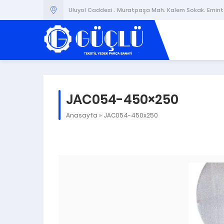
Uluyol Caddesi . Muratpaşa Mah. Kalem Sokak. Emintaş
JAC054-450×250
Anasayfa
»
JAC054-450x250