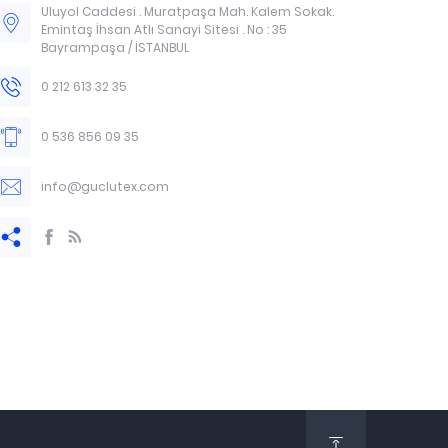
Uluyol Caddesi . Muratpaşa Mah. Kalem Sokak.
Emintaş İhsan Atlı Sanayi Sitesi . No : 35
Bayrampaşa / İSTANBUL
0 212 613 32 35
0 536 856 09 35
info@guclutex.com