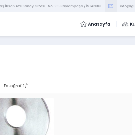
 İhsan Atlı Sanayi Sitesi . No : 35 Bayrampaşa / İSTANBUL
info@gu
Anasayfa
K
Fotoğraf: 1 / 1