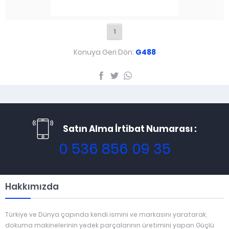
1
Konuya Geri Dön:
G488
Satın Alma İrtibat Numarası :
0 536 856 09 35
Hakkımızda
Türkiye ve Dünya çapında kendi ismini ve markasını yaratarak,
dokuma makinelerinin yedek parçalarının üretimini yapan Güçlü