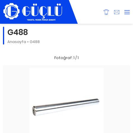
G488
Anasayfa
»
G488
Fotoğraf: 1 / 1