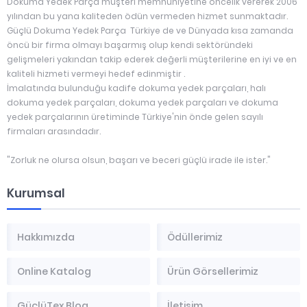
Dokuma Yedek Parça müşteri memnuniyetine öncelik vererek 2006
yılından bu yana kaliteden ödün vermeden hizmet sunmaktadır.
Güçlü Dokuma Yedek Parça Türkiye de ve Dünyada kısa zamanda
öncü bir firma olmayı başarmış olup kendi sektöründeki
gelişmeleri yakından takip ederek değerli müşterilerine en iyi ve en
kaliteli hizmeti vermeyi hedef edinmiştir .
İmalatında bulunduğu kadife dokuma yedek parçaları, halı
dokuma yedek parçaları, dokuma yedek parçaları ve dokuma
yedek parçalarının üretiminde Türkiye'nin önde gelen sayılı
firmaları arasındadır.
"Zorluk ne olursa olsun, başarı ve beceri güçlü irade ile ister."
Kurumsal
Hakkımızda
Ödüllerimiz
Online Katalog
Ürün Görsellerimiz
GüçlüTex Blog
İletişim