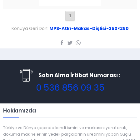
1
Konuya Geri Dön:
MPS-Atkı-Makas-Dişlisi-250×250
Satın Alma İrtibat Numarası :
0 536 856 09 35
Hakkımızda
Türkiye ve Dünya çapında kendi ismini ve markasını yaratarak,
dokuma makinelerinin yedek parçalarının üretimini yapan Güçlü