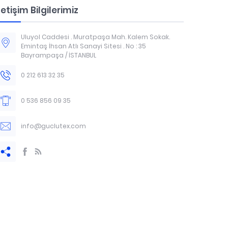
letişim Bilgilerimiz
Uluyol Caddesi . Muratpaşa Mah. Kalem Sokak.
Emintaş İhsan Atlı Sanayi Sitesi . No : 35
Bayrampaşa / İSTANBUL
0 212 613 32 35
0 536 856 09 35
info@guclutex.com