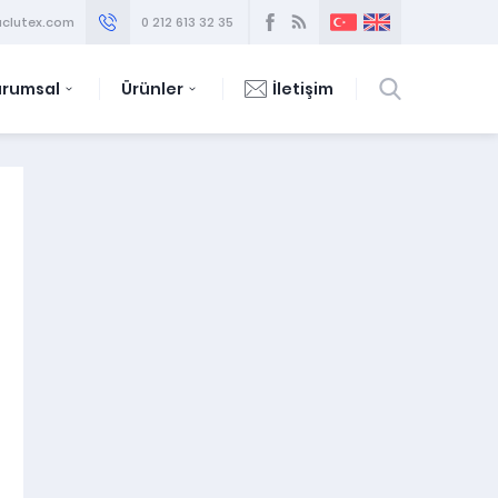
clutex.com
0 212 613 32 35
urumsal
Ürünler
İletişim