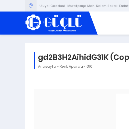
Uluyol Caddesi . Muratpaşa Mah. Kalem Sokak. Emintaş
gd2B3H2AihidG31K (Cop
Anasayfa
»
Renk Aparatı - G101