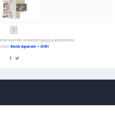
1
arak resimler arasında geçiş yapabilirsiniz.
i Dön:
Renk Aparatı – G101