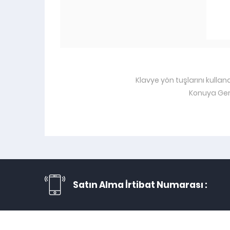
Klavye yön tuşlarını kullan
Konuya Ger
Satın Alma İrtibat Numarası :