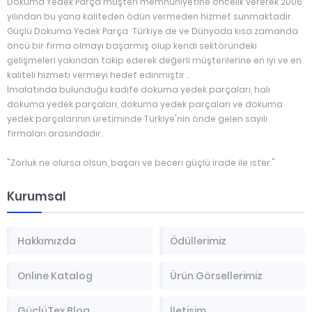
Dokuma Yedek Parça müşteri memnuniyetine öncelik vererek 2006
yılından bu yana kaliteden ödün vermeden hizmet sunmaktadır.
Güçlü Dokuma Yedek Parça Türkiye de ve Dünyada kısa zamanda
öncü bir firma olmayı başarmış olup kendi sektöründeki
gelişmeleri yakından takip ederek değerli müşterilerine en iyi ve en
kaliteli hizmeti vermeyi hedef edinmiştir .
İmalatında bulunduğu kadife dokuma yedek parçaları, halı
dokuma yedek parçaları, dokuma yedek parçaları ve dokuma
yedek parçalarının üretiminde Türkiye'nin önde gelen sayılı
firmaları arasındadır.
"Zorluk ne olursa olsun, başarı ve beceri güçlü irade ile ister."
Kurumsal
Hakkımızda
Ödüllerimiz
Online Katalog
Ürün Görsellerimiz
GüçlüTex Blog
İletişim