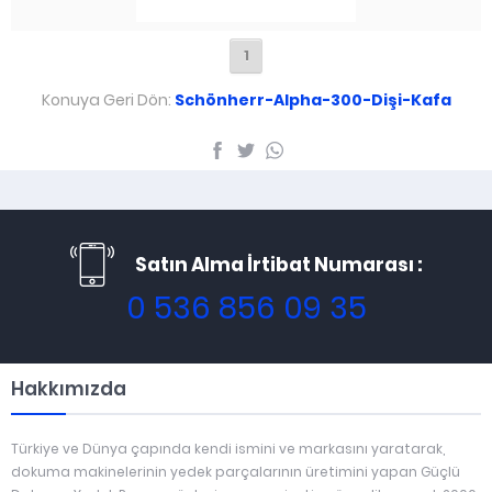
1
Konuya Geri Dön:
Schönherr-Alpha-300-Dişi-Kafa
Satın Alma İrtibat Numarası :
0 536 856 09 35
Hakkımızda
Türkiye ve Dünya çapında kendi ismini ve markasını yaratarak,
dokuma makinelerinin yedek parçalarının üretimini yapan Güçlü