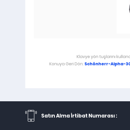
Klavye yön tuşlarını kullan
Konuya Geri Dön:
Schönherr-Alpha-3
Satın Alma İrtibat Numarası :