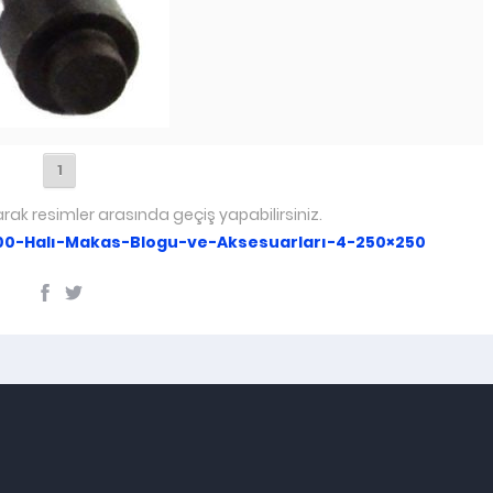
1
arak resimler arasında geçiş yapabilirsiniz.
00-Halı-Makas-Blogu-ve-Aksesuarları-4-250×250