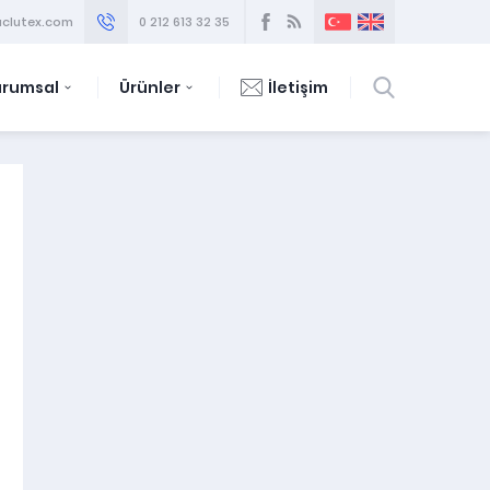
clutex.com
0 212 613 32 35
urumsal
Ürünler
İletişim