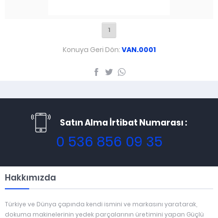
1
Konuya Geri Dön:
VAN.0001
Satın Alma İrtibat Numarası :
0 536 856 09 35
Hakkımızda
Türkiye ve Dünya çapında kendi ismini ve markasını yaratarak,
dokuma makinelerinin yedek parçalarının üretimini yapan Güçlü