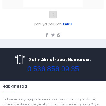
1
Konuya Geri Dön:
G401
Satın Alma İrtibat Numarası :
0 536 856 09 35
Hakkımızda
Türkiye ve Dünya çapında kendi ismini ve markasını yaratarak,
dokuma makinelerinin yedek parçalarının üretimini yapan Güçlü