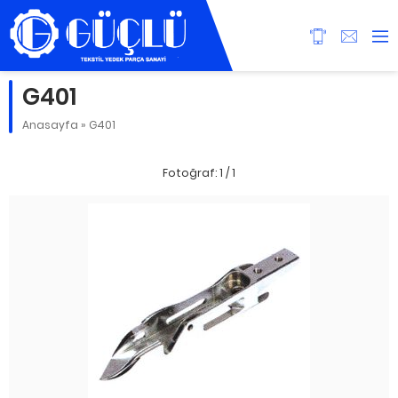
G401
Anasayfa
»
G401
Fotoğraf: 1 / 1