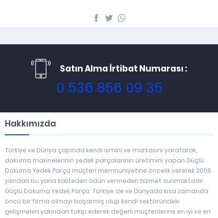
Satın Alma İrtibat Numarası :
0 536 856 09 35
Hakkımızda
Türkiye ve Dünya çapında kendi ismini ve markasını yaratarak,
dokuma makinelerinin yedek parçalarının üretimini yapan Güçlü
Dokuma Yedek Parça müşteri memnuniyetine öncelik vererek 2006
yılından bu yana kaliteden ödün vermeden hizmet sunmaktadır.
Güçlü Dokuma Yedek Parça Türkiye de ve Dünyada kısa zamanda
öncü bir firma olmayı başarmış olup kendi sektöründeki
gelişmeleri yakından takip ederek değerli müşterilerine en iyi ve en