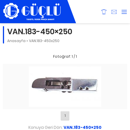
VAN.183-450×250
Anasayfa
»
VAN.183-450x250
Fotoğraf: 1 / 1
1
Konuya Geri Dön:
VAN.183-450×250